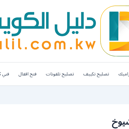
اميك
تصليح تكييف
تصليح تلفونات
فتح اقفال
فني ك
شيوخ