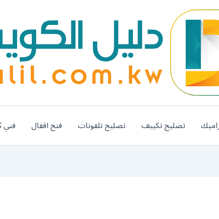
اميك
تصليح تكييف
تصليح تلفونات
فتح اقفال
فني ك