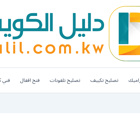
اميك
تصليح تكييف
تصليح تلفونات
فتح اقفال
فني ك