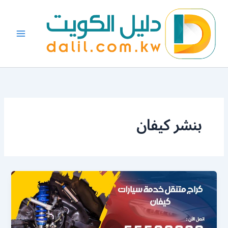
خطي
لى
لمحتوى
بنشر كيفان