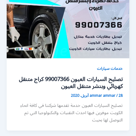
خدمات سيارات
تصليح السيارات العيون 99007366 كراج متنقل
كهربائي وبنشر متنقل العيون
28 أبريل، 2020
/
ammar ammar
تصليح السيارات العيون خدمة تقدمها شركتنا في كافة انحاء
الكويت موفرين فيها احدث التقنيات والتكنولوجيا التي تم
التوصل لها بحيث