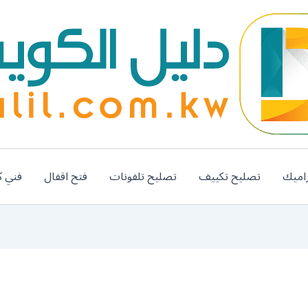
اميك
تصليح تكييف
تصليح تلفونات
فتح اقفال
فني ك