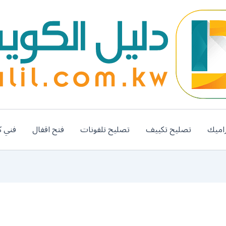
اميك
تصليح تكييف
تصليح تلفونات
فتح اقفال
فني ك