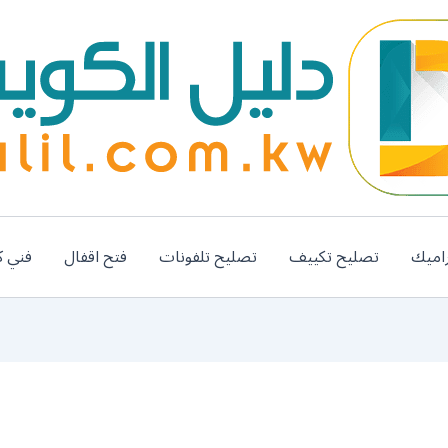
اميك
تصليح تكييف
تصليح تلفونات
فتح اقفال
فني ك