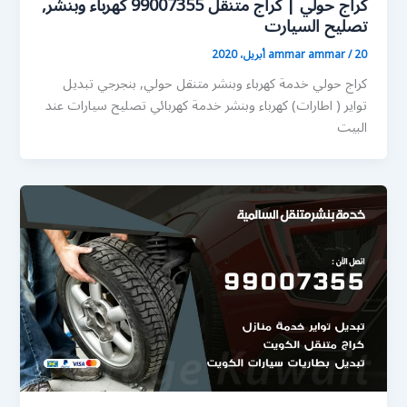
كراج حولي | كراج متنقل 99007355 كهرباء وبنشر,
تصليح السيارت
20 أبريل، 2020
/
ammar ammar
كراج حولي خدمة كهرباء وبنشر متنقل حولي, بنجرجي تبديل
تواير ( اطارات) كهرباء وبنشر خدمة كهربائي تصليح سيارات عند
البيت