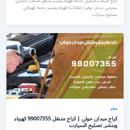
كراج الشعب البحري خدمة كهرباء وبنشر متنقل الشعب البحري,
بنجرجي تبديل تواير ( اطارات) كهرباء وبنشر خدمة كهربائي
تصليح سيارات
بنشر
كراج ميدان حولي | كراج متنقل 99007355 كهرباء
وبنشر, تصليح السيارت