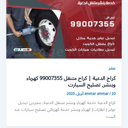
بنشر
كراج الدعية | كراج متنقل 99007355 كهرباء
وبنشر, تصليح السيارت
20 أبريل، 2020
/
ammar ammar
كراج الدعية خدمة كهرباء وبنشر متنقل الدعية, بنجرجي تبديل
تواير ( اطارات) كهرباء وبنشر خدمة كهربائي تصليح سيارات عند
البيت