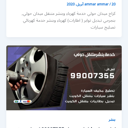
20 أبريل، 2020
/
ammar ammar
كراج ميدان حولي خدمة كهرباء وبنشر متنقل ميدان حولي,
بنجرجي تبديل تواير ( اطارات) كهرباء وبنشر خدمة كهربائي
تصليح سيارات
بنشر