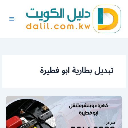
خطي
لى
لمحتوى
تبديل بطارية ابو فطيرة