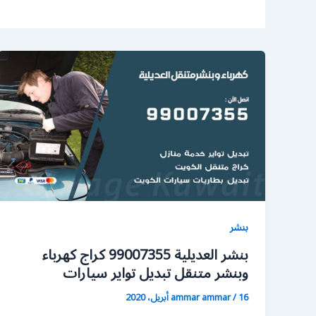
بنشر
بنشر العديلية 99007355 كراج كهرباء
وبنشر متنقل تبديل تواير سيارات
16 أبريل، 2020
/
ammar ammar