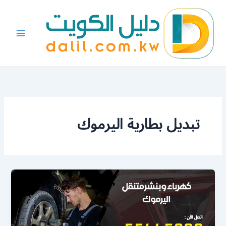
خطي
لى
لمحتوى
تبديل بطارية اليرموك