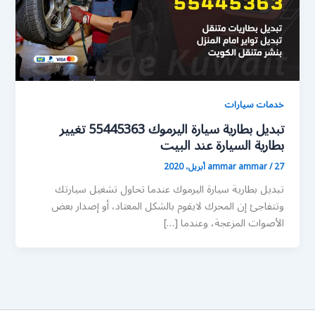
خدمات سيارات
تبديل بطارية سيارة اليرموك 55445363 تغيير
بطارية السيارة عند البيت
27 أبريل، 2020
/
ammar ammar
تبديل بطارية سيارة اليرموك عندما تحاول تشغيل سيارتك
وتتفاجئ إن المحرك لايقوم بالشكل المعتاد، أو إصدار بعض
الأصوات المزعجة، وعندما […]