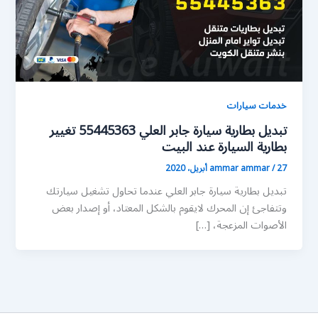
خدمات سيارات
تبديل بطارية سيارة جابر العلي 55445363 تغيير
بطارية السيارة عند البيت
27 أبريل، 2020
/
ammar ammar
تبديل بطارية سيارة جابر العلي عندما تحاول تشغيل سيارتك
وتتفاجئ إن المحرك لايقوم بالشكل المعتاد، أو إصدار بعض
الأصوات المزعجة، […]