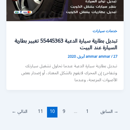
خدمات سيارات
تبديل بطارية سيارة الدعية 55445363 تغيير بطارية
السيارة عند البيت
27 أبريل، 2020
/
ammar ammar
تبديل بطارية سيارة الدعية عندما تحاول تشغيل سيارتك
وتتفاجئ إن المحرك لايقوم بالشكل المعتاد، أو إصدار بعض
الأصوات المزعجة، وعندما
→
السابق
1
…
9
10
11
التالي
←