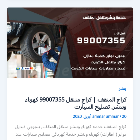
بنشر
كراج المنقف | كراج متنقل 99007355 كهرباء
وبنشر, تصليح السيارت
20 أبريل، 2020
/
ammar ammar
كراج المنقف خدمة كهرباء وبنشر متنقل المنقف, بنجرجي تبديل
تواير ( اطارات) كهرباء وبنشر خدمة كهربائي تصليح سيارات عند