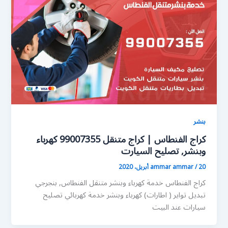
بنشر
كراج الفنطاس | كراج متنقل 99007355 كهرباء
وبنشر, تصليح السيارت
20 أبريل، 2020
/
ammar ammar
كراج الفنطاس خدمة كهرباء وبنشر متنقل الفنطاس, بنجرجي
تبديل تواير ( اطارات) كهرباء وبنشر خدمة كهربائي تصليح
سيارات عند البيت