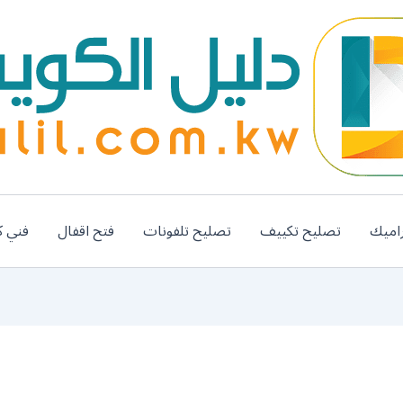
اميك
تصليح تكييف
تصليح تلفونات
فتح اقفال
فني ك