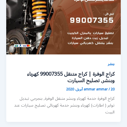
بنشر
كراج الوفرة | كراج متنقل 99007355 كهرباء
وبنشر, تصليح السيارت
20 أبريل، 2020
/
ammar ammar
كراج الوفرة خدمة كهرباء وبنشر متنقل الوفرة, بنجرجي تبديل
تواير ( اطارات) كهرباء وبنشر خدمة كهربائي تصليح سيارات عند
البيت