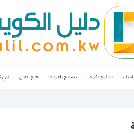
اميك
تصليح تكييف
تصليح تلفونات
فتح اقفال
فني ك