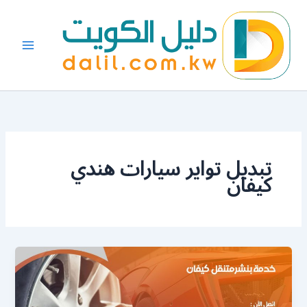
خطي
لى
لمحتوى
تبديل تواير سيارات هندي
كيفان