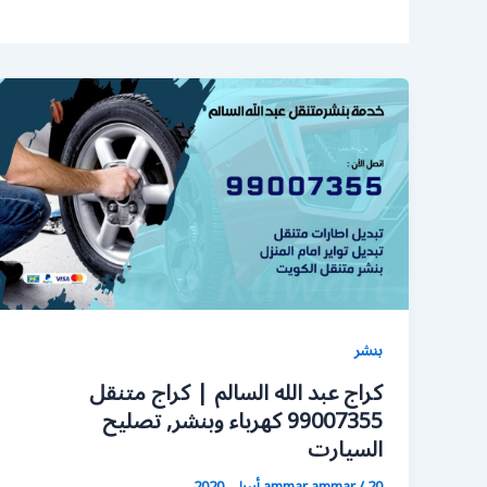
بنشر
كراج عبد الله السالم | كراج متنقل
99007355 كهرباء وبنشر, تصليح
السيارت
20 أبريل، 2020
/
ammar ammar