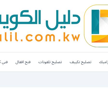
اميك
تصليح تكييف
تصليح تلفونات
فتح اقفال
فني ك