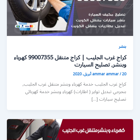
بنشر
كراج غرب الجليب | كراج متنقل 99007355 كهرباء
وبنشر, تصليح السيارت
20 أبريل، 2020
/
ammar ammar
كراج غرب الجليب خدمة كهرباء وبنشر متنقل غرب الجليب,
بنجرجي تبديل تواير ( اطارات) كهرباء وبنشر خدمة كهربائي
تصليح سيارات […]