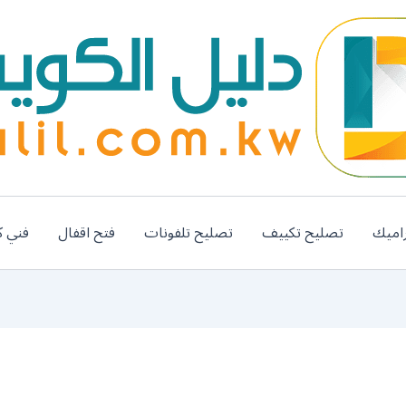
اميك
تصليح تكييف
تصليح تلفونات
فتح اقفال
فني ك