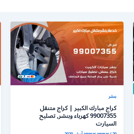
بنشر
كراج مبارك الكبير | كراج متنقل
99007355 كهرباء وبنشر, تصليح
السيارت
20 أبريل، 2020
/
ammar ammar