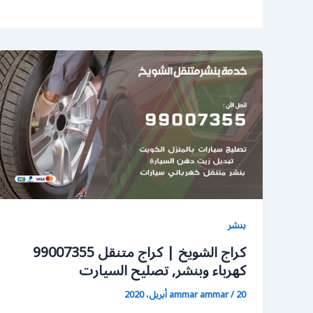
بنشر
كراج الشويخ | كراج متنقل 99007355
كهرباء وبنشر, تصليح السيارت
20 أبريل، 2020
/
ammar ammar