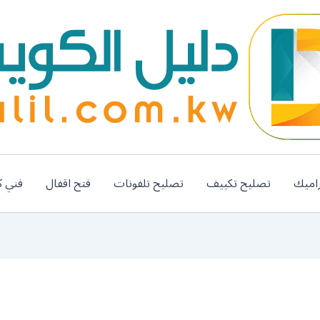
اميك
تصليح تكييف
تصليح تلفونات
فتح اقفال
فني ك