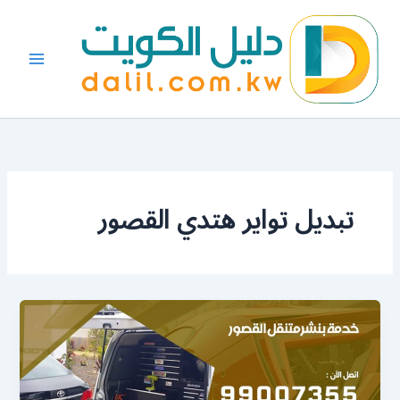
خطي
لى
لمحتوى
تبديل تواير هتدي القصور