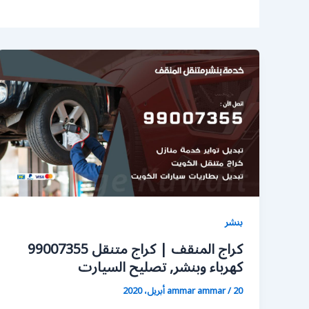
بنشر
كراج المنقف | كراج متنقل 99007355
كهرباء وبنشر, تصليح السيارت
20 أبريل، 2020
/
ammar ammar