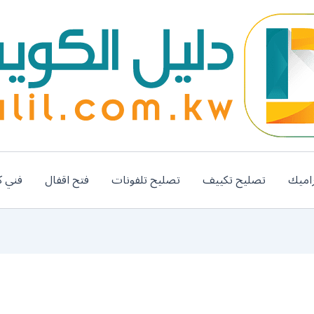
اميك
تصليح تكييف
تصليح تلفونات
فتح اقفال
فني ك