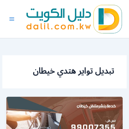
خطي
لى
لمحتوى
تبديل تواير هتدي خيطان