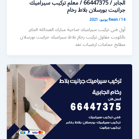
الجابر / 66447375 / معلم تركيب سيراميك
جرانيت بورسلان بلاط رخام
14 يونيو، 2021
/
Rwan
أول فني تركيب سيراميك ضاحية مبارك العبدالله الجابر
بالكويت مقاول تركيب رخام بلاط سيراميك جرانيت بورسلان
مطابخ حمامات ارضيات تعد