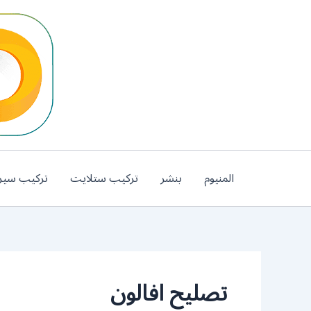
خطي
لى
لمحتوى
المنيوم
بنشر
تركيب ستلايت
تركيب سير
تصليح افالون