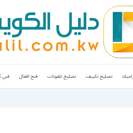
اميك
تصليح تكييف
تصليح تلفونات
فتح اقفال
فني ك