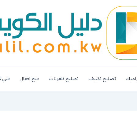
اميك
تصليح تكييف
تصليح تلفونات
فتح اقفال
فني ك