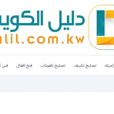
اميك
تصليح تكييف
تصليح تلفونات
فتح اقفال
فني ك