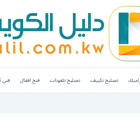
اميك
تصليح تكييف
تصليح تلفونات
فتح اقفال
فني ك