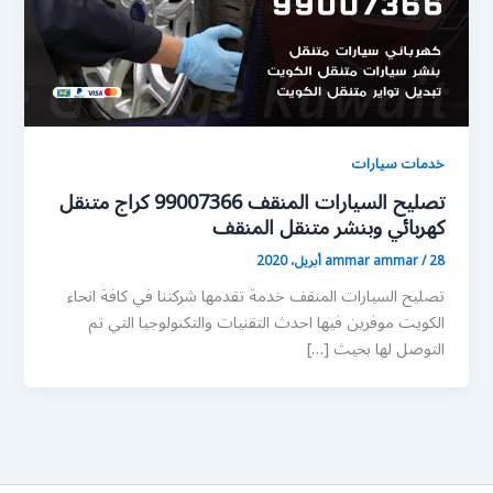
خدمات سيارات
تصليح السيارات المنقف 99007366 كراج متنقل
كهربائي وبنشر متنقل المنقف
28 أبريل، 2020
/
ammar ammar
تصليح السيارات المنقف خدمة تقدمها شركتنا في كافة انحاء
الكويت موفرين فيها احدث التقنيات والتكنولوجيا التي تم
التوصل لها بحيث […]