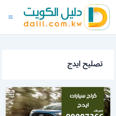
خطي
لى
لمحتوى
تصليح ايدج