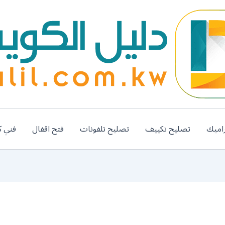
اميك
تصليح تكييف
تصليح تلفونات
فتح اقفال
فني ك