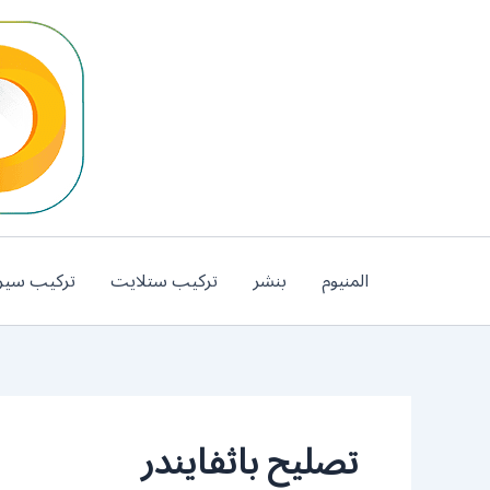
خطي
لى
لمحتوى
المنيوم
بنشر
تركيب ستلايت
تركيب سير
تصليح باثفايندر