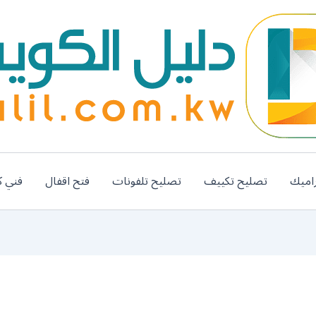
اميك
تصليح تكييف
تصليح تلفونات
فتح اقفال
فني ك