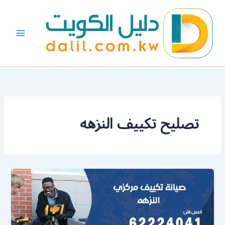
خطي
لى
لمحتوى
تصليح تكييف النزهه