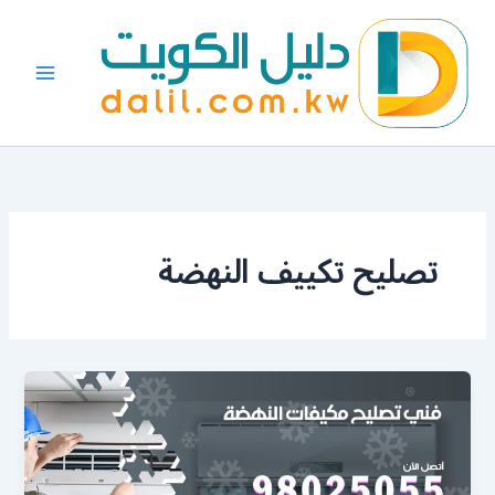
خطي
لى
لمحتوى
تصليح تكييف النهضة