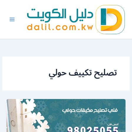
خطي
لى
لمحتوى
تصليح تكييف حولي