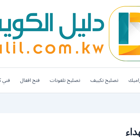
اميك
تصليح تكييف
تصليح تلفونات
فتح اقفال
فني ك
داء