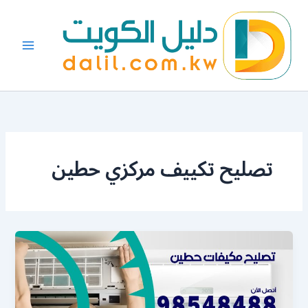
خطي
لى
لمحتوى
تصليح تكييف مركزي حطين