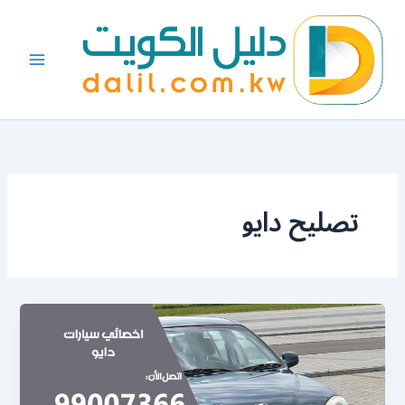
خطي
لى
لمحتوى
تصليح دايو