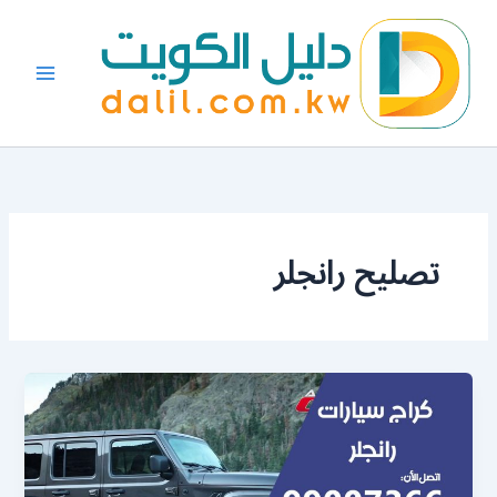
خطي
لى
لمحتوى
تصليح رانجلر