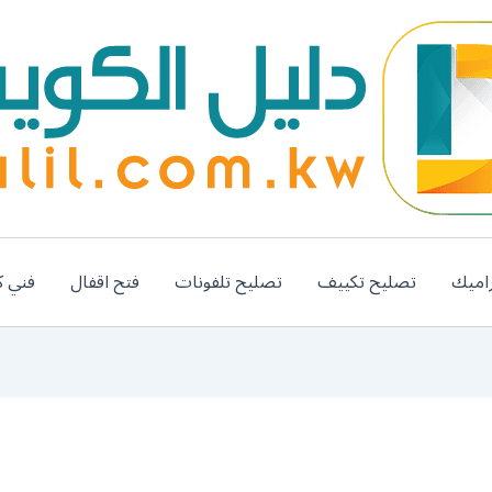
اميك
تصليح تكييف
تصليح تلفونات
فتح اقفال
فني ك