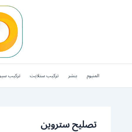
خطي
لى
لمحتوى
المنيوم
بنشر
تركيب ستلايت
تركيب سير
تصليح ستروين