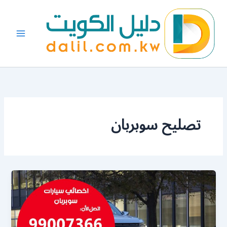
خطي
لى
لمحتوى
تصليح سوبربان