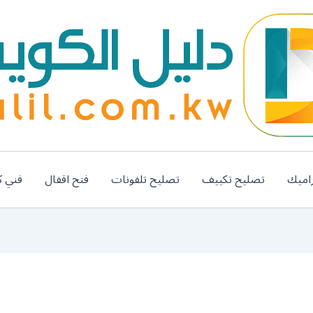
اميك
تصليح تكييف
تصليح تلفونات
فتح اقفال
فني ك