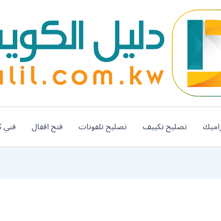
اميك
تصليح تكييف
تصليح تلفونات
فتح اقفال
فني ك