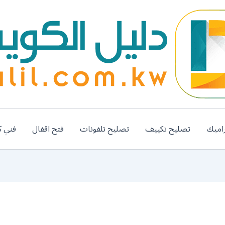
اميك
تصليح تكييف
تصليح تلفونات
فتح اقفال
فني ك