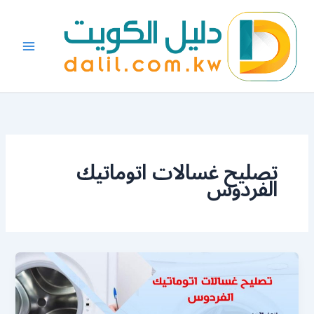
خطي
لى
لمحتوى
تصليح غسالات اتوماتيك
الفردوس