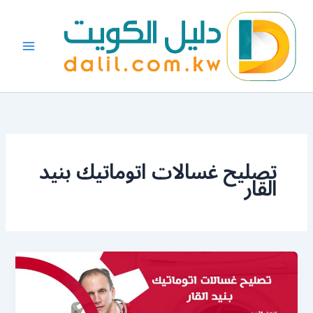
خطي
لى
لمحتوى
تصليح غسالات اتوماتيك بنيد
القار