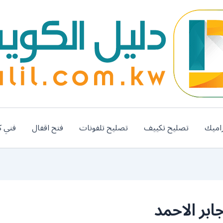
اميك
تصليح تكييف
تصليح تلفونات
فتح اقفال
فني ك
بر الاحمد